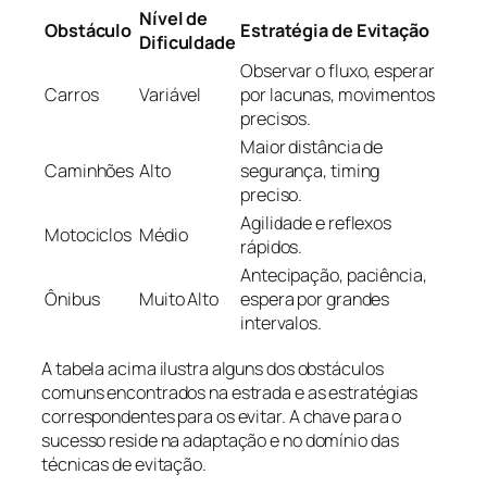
Nível de
Obstáculo
Estratégia de Evitação
Dificuldade
Observar o fluxo, esperar
Carros
Variável
por lacunas, movimentos
precisos.
Maior distância de
Caminhões
Alto
segurança, timing
preciso.
Agilidade e reflexos
Motociclos
Médio
rápidos.
Antecipação, paciência,
Ônibus
Muito Alto
espera por grandes
intervalos.
A tabela acima ilustra alguns dos obstáculos
comuns encontrados na estrada e as estratégias
correspondentes para os evitar. A chave para o
sucesso reside na adaptação e no domínio das
técnicas de evitação.