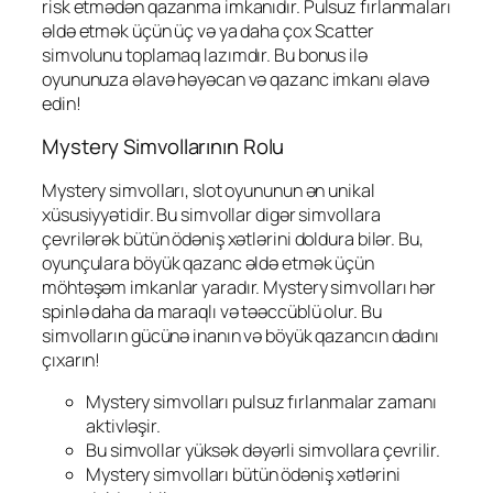
risk etmədən qazanma imkanıdır. Pulsuz fırlanmaları
əldə etmək üçün üç və ya daha çox Scatter
simvolunu toplamaq lazımdır. Bu bonus ilə
oyununuza əlavə həyəcan və qazanc imkanı əlavə
edin!
Mystery Simvollarının Rolu
Mystery simvolları, slot oyununun ən unikal
xüsusiyyətidir. Bu simvollar digər simvollara
çevrilərək bütün ödəniş xətlərini doldura bilər. Bu,
oyunçulara böyük qazanc əldə etmək üçün
möhtəşəm imkanlar yaradır. Mystery simvolları hər
spinlə daha da maraqlı və təəccüblü olur. Bu
simvolların gücünə inanın və böyük qazancın dadını
çıxarın!
Mystery simvolları pulsuz fırlanmalar zamanı
aktivləşir.
Bu simvollar yüksək dəyərli simvollara çevrilir.
Mystery simvolları bütün ödəniş xətlərini