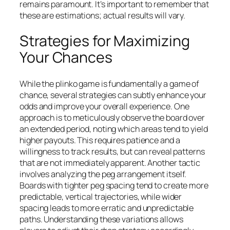
remains paramount. It’s important to remember that
these are estimations; actual results will vary.
Strategies for Maximizing
Your Chances
While the plinko game is fundamentally a game of
chance, several strategies can subtly enhance your
odds and improve your overall experience. One
approach is to meticulously observe the board over
an extended period, noting which areas tend to yield
higher payouts. This requires patience and a
willingness to track results, but can reveal patterns
that are not immediately apparent. Another tactic
involves analyzing the peg arrangement itself.
Boards with tighter peg spacing tend to create more
predictable, vertical trajectories, while wider
spacing leads to more erratic and unpredictable
paths. Understanding these variations allows