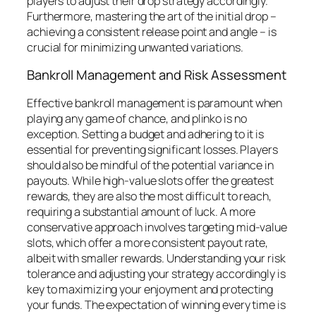
players to adjust their drop strategy accordingly.
Furthermore, mastering the art of the initial drop –
achieving a consistent release point and angle – is
crucial for minimizing unwanted variations.
Bankroll Management and Risk Assessment
Effective bankroll management is paramount when
playing any game of chance, and plinko is no
exception. Setting a budget and adhering to it is
essential for preventing significant losses. Players
should also be mindful of the potential variance in
payouts. While high-value slots offer the greatest
rewards, they are also the most difficult to reach,
requiring a substantial amount of luck. A more
conservative approach involves targeting mid-value
slots, which offer a more consistent payout rate,
albeit with smaller rewards. Understanding your risk
tolerance and adjusting your strategy accordingly is
key to maximizing your enjoyment and protecting
your funds. The expectation of winning every time is