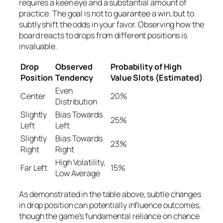
requires a keen eye and a substantial amount of
practice. The goal is not to guarantee a win, but to
subtly shift the odds in your favor. Observing how the
board reacts to drops from different positions is
invaluable.
Drop
Observed
Probability of High
Position
Tendency
Value Slots (Estimated)
Even
Center
20%
Distribution
Slightly
Bias Towards
25%
Left
Left
Slightly
Bias Towards
23%
Right
Right
High Volatility,
Far Left
15%
Low Average
As demonstrated in the table above, subtle changes
in drop position can potentially influence outcomes,
though the game's fundamental reliance on chance