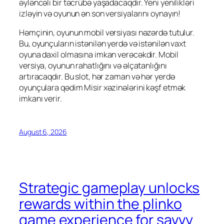
əyləncəli bir təcrübə yaşadacaqdır. Yeni yenilikləri
izləyin və oyunun ən son versiyalarını oynayın!
Həmçinin, oyunun mobil versiyası nəzərdə tutulur.
Bu, oyunçuların istənilən yerdə və istənilən vaxt
oyuna daxil olmasına imkan verəcəkdir. Mobil
versiya, oyunun rahatlığını və əlçatanlığını
artıracaqdır. Bu slot, hər zaman və hər yerdə
oyunçulara qədim Misir xəzinələrini kəşf etmək
imkanı verir.
August 6, 2026
Strategic gameplay unlocks
rewards within the plinko
game experience for savvy