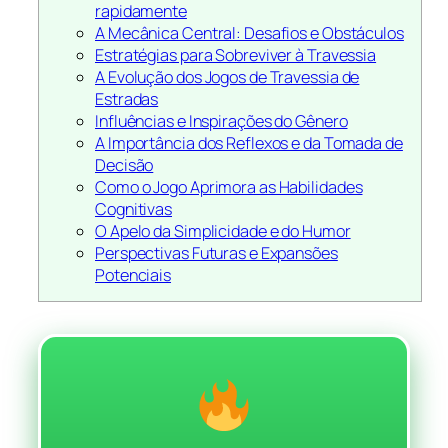
rapidamente
A Mecânica Central: Desafios e Obstáculos
Estratégias para Sobreviver à Travessia
A Evolução dos Jogos de Travessia de
Estradas
Influências e Inspirações do Gênero
A Importância dos Reflexos e da Tomada de
Decisão
Como o Jogo Aprimora as Habilidades
Cognitivas
O Apelo da Simplicidade e do Humor
Perspectivas Futuras e Expansões
Potenciais