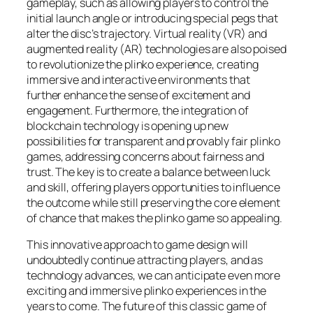
gameplay, such as allowing players to control the
initial launch angle or introducing special pegs that
alter the disc’s trajectory. Virtual reality (VR) and
augmented reality (AR) technologies are also poised
to revolutionize the plinko experience, creating
immersive and interactive environments that
further enhance the sense of excitement and
engagement. Furthermore, the integration of
blockchain technology is opening up new
possibilities for transparent and provably fair plinko
games, addressing concerns about fairness and
trust. The key is to create a balance between luck
and skill, offering players opportunities to influence
the outcome while still preserving the core element
of chance that makes the plinko game so appealing.
This innovative approach to game design will
undoubtedly continue attracting players, and as
technology advances, we can anticipate even more
exciting and immersive plinko experiences in the
years to come. The future of this classic game of