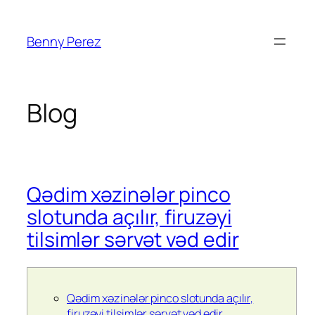
Benny Perez
Blog
Qədim xəzinələr pinco
slotunda açılır, firuzəyi
tilsimlər sərvət vəd edir
Qədim xəzinələr pinco slotunda açılır,
firuzəyi tilsimlər sərvət vəd edir