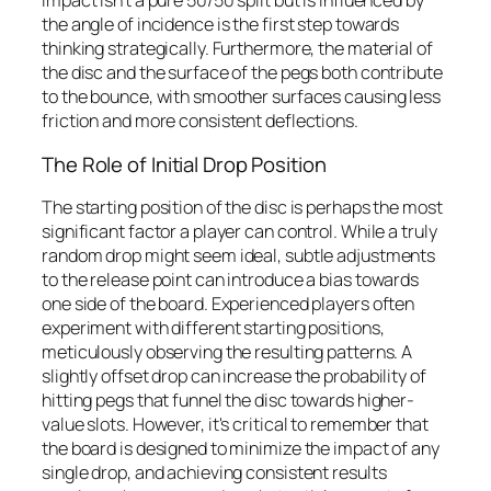
impact isn't a pure 50/50 split but is influenced by
the angle of incidence is the first step towards
thinking strategically. Furthermore, the material of
the disc and the surface of the pegs both contribute
to the bounce, with smoother surfaces causing less
friction and more consistent deflections.
The Role of Initial Drop Position
The starting position of the disc is perhaps the most
significant factor a player can control. While a truly
random drop might seem ideal, subtle adjustments
to the release point can introduce a bias towards
one side of the board. Experienced players often
experiment with different starting positions,
meticulously observing the resulting patterns. A
slightly offset drop can increase the probability of
hitting pegs that funnel the disc towards higher-
value slots. However, it's critical to remember that
the board is designed to minimize the impact of any
single drop, and achieving consistent results