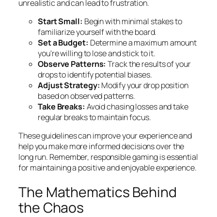
unrealistic and can lead to frustration.
Start Small:
Begin with minimal stakes to
familiarize yourself with the board.
Set a Budget:
Determine a maximum amount
you're willing to lose and stick to it.
Observe Patterns:
Track the results of your
drops to identify potential biases.
Adjust Strategy:
Modify your drop position
based on observed patterns.
Take Breaks:
Avoid chasing losses and take
regular breaks to maintain focus.
These guidelines can improve your experience and
help you make more informed decisions over the
long run. Remember, responsible gaming is essential
for maintaining a positive and enjoyable experience.
The Mathematics Behind
the Chaos