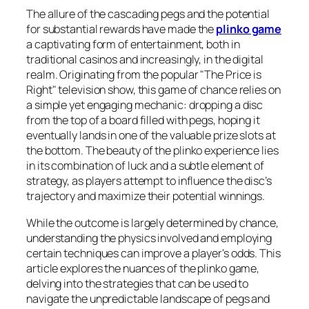
The allure of the cascading pegs and the potential
for substantial rewards have made the
plinko game
a captivating form of entertainment, both in
traditional casinos and increasingly, in the digital
realm. Originating from the popular "The Price is
Right" television show, this game of chance relies on
a simple yet engaging mechanic: dropping a disc
from the top of a board filled with pegs, hoping it
eventually lands in one of the valuable prize slots at
the bottom. The beauty of the plinko experience lies
in its combination of luck and a subtle element of
strategy, as players attempt to influence the disc’s
trajectory and maximize their potential winnings.
While the outcome is largely determined by chance,
understanding the physics involved and employing
certain techniques can improve a player's odds. This
article explores the nuances of the plinko game,
delving into the strategies that can be used to
navigate the unpredictable landscape of pegs and